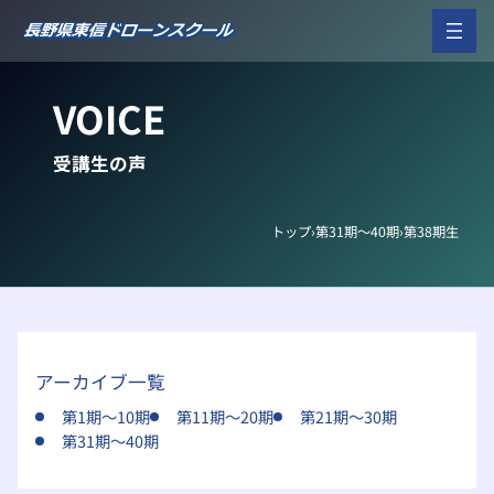
内
容
を
ス
VOICE
キ
ッ
プ
受講生の声
トップ
›
第31期～40期
›
第38期生
アーカイブ一覧
第1期～10期
第11期～20期
第21期～30期
第31期～40期