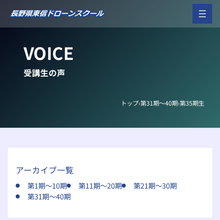
内
容
を
ス
VOICE
キ
ッ
プ
受講生の声
トップ
›
第31期～40期
›
第35期生
アーカイブ一覧
第1期～10期
第11期～20期
第21期～30期
第31期～40期