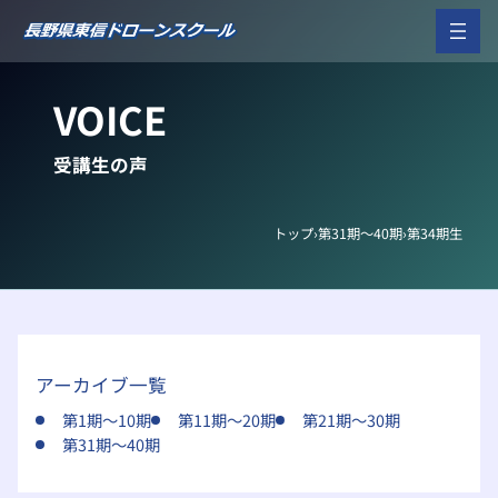
内
容
を
ス
VOICE
キ
ッ
プ
受講生の声
トップ
›
第31期～40期
›
第34期生
アーカイブ一覧
第1期～10期
第11期～20期
第21期～30期
第31期～40期