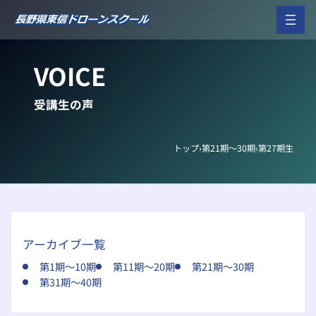
内
容
を
ス
VOICE
キ
ッ
プ
受講生の声
トップ
›
第21期～30期
›
第27期生
アーカイブ一覧
第1期～10期
第11期～20期
第21期～30期
第31期～40期