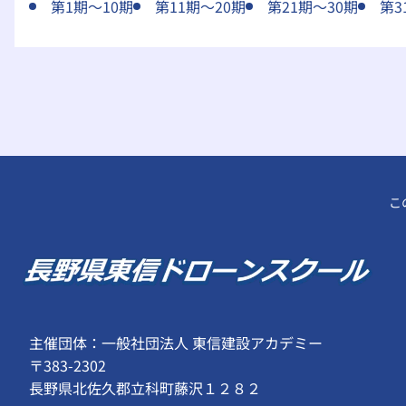
第1期～10期
第11期～20期
第21期～30期
第3
こ
主催団体：一般社団法人 東信建設アカデミー
〒383-2302
長野県北佐久郡立科町藤沢１２８２