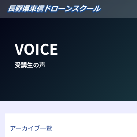
内
容
を
ス
キ
VOICE
ッ
プ
受講生の声
アーカイブ一覧