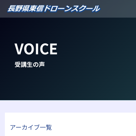
内
容
を
ス
キ
VOICE
ッ
プ
受講生の声
アーカイブ一覧