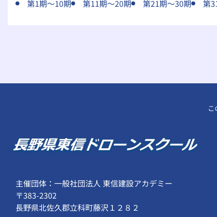
第1期～10期
第11期～20期
第21期～30期
第3
こ
主催団体：一般社団法人 東信建設アカデミー
〒383-2302
長野県北佐久郡立科町藤沢１２８２