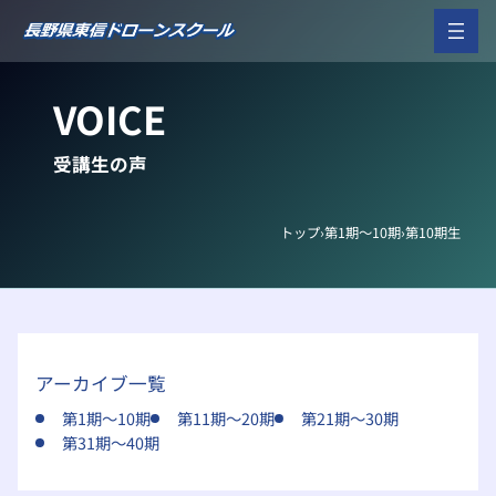
内
容
を
ス
VOICE
キ
ッ
プ
受講生の声
トップ
›
第1期～10期
›
第10期生
アーカイブ一覧
第1期～10期
第11期～20期
第21期～30期
第31期～40期