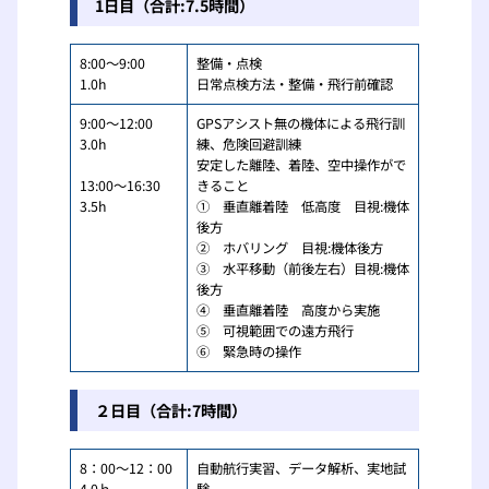
1日目（合計:7.5時間）
8:00～9:00
整備・点検
1.0h
日常点検方法・整備・飛行前確認
9:00～12:00
GPSアシスト無の機体による飛行訓
3.0h
練、危険回避訓練
安定した離陸、着陸、空中操作がで
13:00～16:30
きること
3.5h
① 垂直離着陸 低高度 目視:機体
後方
② ホバリング 目視:機体後方
③ 水平移動（前後左右）目視:機体
後方
④ 垂直離着陸 高度から実施
⑤ 可視範囲での遠方飛行
⑥ 緊急時の操作
２日目（合計:7時間）
8：00～12：00
自動航行実習、データ解析、実地試